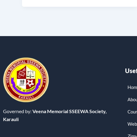
Usef
Hom
Abou
Governed by:
Veena Memorial SSEEWA Society,
Cour
Karauli
Web
Zimy