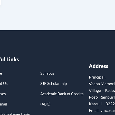
ul Links
Address
e
Syllabus
Principal,
t Us
SJE Scholarship
Veena Memoria
Village – Pade
ses
Academic Bank of Credits
Post- Rampur
Karauli – 3222
mail
(ABC)
Email: vmceka
o Employee Login