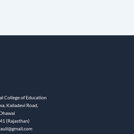
l College of Education
wa, Kailadevi Road,
 Dhawai
41 (Rajasthan)
rauli@gmail.com