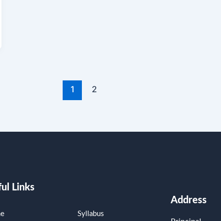
1
2
ul Links
Address
e
Syllabus