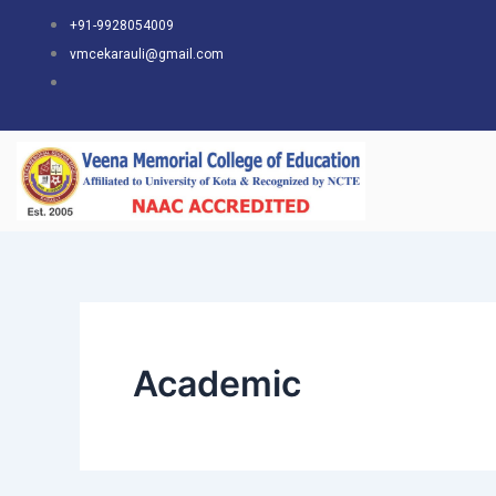
Skip
+91-9928054009
to
vmcekarauli@gmail.com
content
Academic