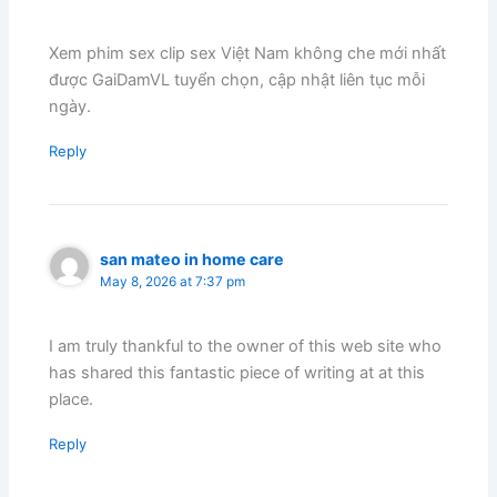
Xem phim sex clip sex Việt Nam không che mới nhất
được GaiDamVL tuyển chọn, cập nhật liên tục mỗi
ngày.
Reply
san mateo in home care
May 8, 2026 at 7:37 pm
I am truly thankful to the owner of this web site who
has shared this fantastic piece of writing at at this
place.
Reply