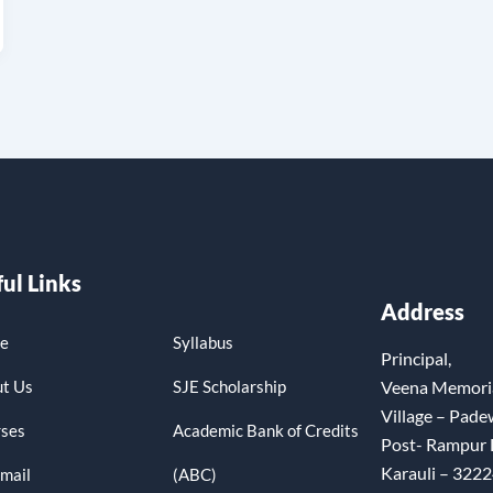
ul Links
Address
e
Syllabus
Principal,
t Us
SJE Scholarship
Veena Memoria
Village – Pade
ses
Academic Bank of Credits
Post- Rampur
Karauli – 3222
mail
(ABC)