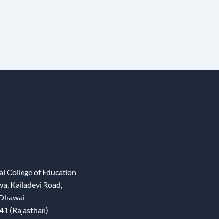
l College of Education
wa, Kailadevi Road,
 Dhawai
41 (Rajasthan)