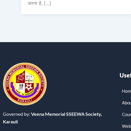
करना है, […]
Usef
Hom
Abou
Governed by:
Veena Memorial SSEEWA Society,
Cour
Karauli
Web