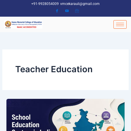
Skip
+91-9928054009
vmcekarauli@gmail.com
to
content
Teacher Education