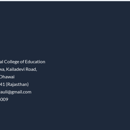
l College of Education
wa, Kailadevi Road,
 Dhawai
41 (Rajasthan)
rauli@gmail.com
4009