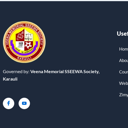
Usef
Hom
Abou
Governed by:
Veena Memorial SSEEWA Society,
Cour
Karauli
Web
Zimy