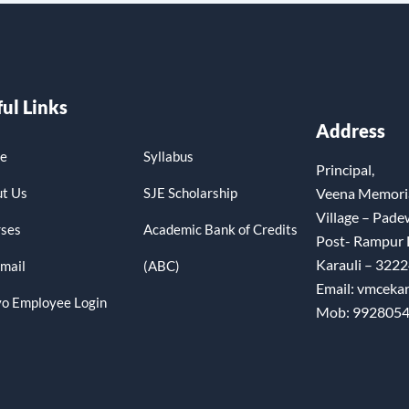
ul Links
Address
e
Syllabus
Principal,
t Us
SJE Scholarship
Veena Memoria
Village – Pade
ses
Academic Bank of Credits
Post- Rampur
Karauli – 3222
mail
(ABC)
Email: vmceka
o Employee Login
Mob: 992805